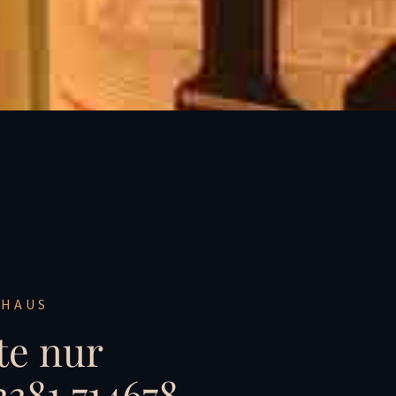
HAUS
te nur
3381 714678