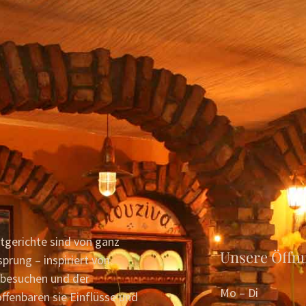
tgerichte sind von ganz
Unsere Öffn
prung – inspiriert von
fbesuchen und der
Mo – Di
ffenbaren sie Einflüsse und