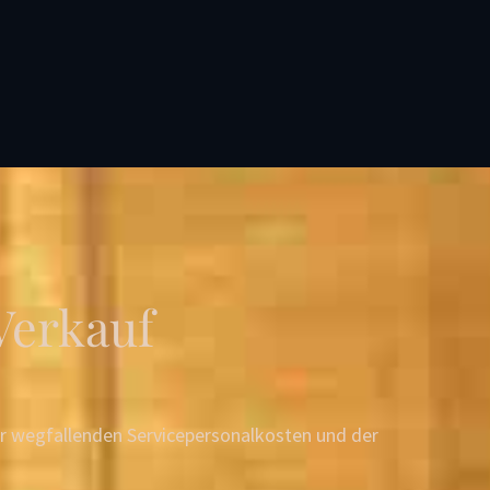
Verkauf
er wegfallenden Servicepersonalkosten und der