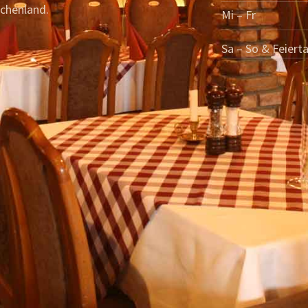
chenland.
Mi – Fr
Sa – So & Feiert