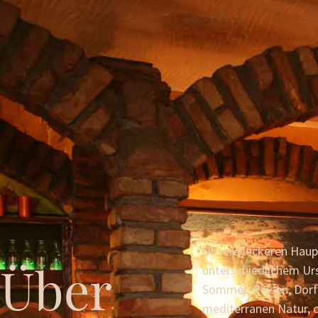
Unsere leckeren Haup
Über
unterschiedlichem Urs
Sommer, Reisen, Dor
mediterranen Natur, o